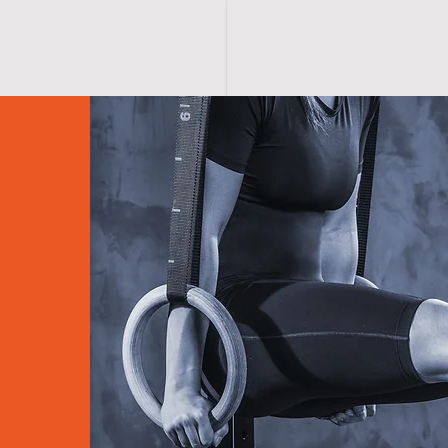
스포라스틱
스피노메드
온라인구매
제