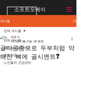
소프트오에이
게시물
전체 게시물
세영 이
전체 게시물
2021년 12월 20일
1분 분량
골다공증으로 두부처럼 약
척추압박골절이란
해진 뼈에 골시멘트?
골다공증
노인들의 건강관리