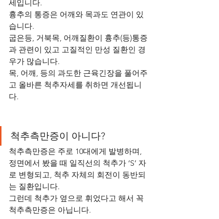
세입니다.
흉추의 통증은 어깨와 목과도 연관이 있
습니다.
굽은등, 거북목, 어깨질환이 흉추(등)통증
과 관련이 있고 고질적인 만성 질환인 경
우가 많습니다. 
목, 어깨, 등의 과도한 근육긴장을 풀어주
고 올바른 척추자세를 취하면 개선됩니
다.  
척추측만증이 아니다? 
척추측만증은 주로 10대에게 발병하며, 
정면에서 봤을 때 일직선의 척추가 ‘S’ 자
로 변형되고, 척추 자체의 회전이 동반되
는 질환입니다. 
그런데 척추가 옆으로 휘었다고 해서 꼭 
척추측만증은 아닙니다. 