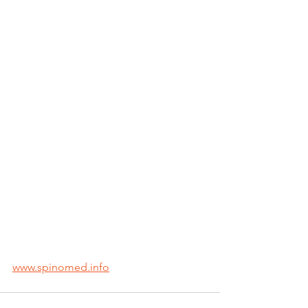
www.spinomed.info