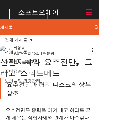
소프트오에이
게시물
전체 게시물
세영 이
전체 게시물
2021년 7월 16일
1분 분량
신전자세와 요추전만, 그
척추압박골절이란
리고 스피노메드
골다공증
노인들의 건강관리
요추전만과 허리 디스크의 상부
상조
요추전만은 중력을 이겨 내고 허리를 곧
게 세우는 직립자세와 관계가 아주깊다 