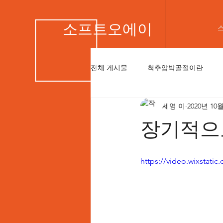
소프트오에이
전체 게시물
척추압박골절이란
세영 이
2020년 10
장기적으
https://video.wixstat