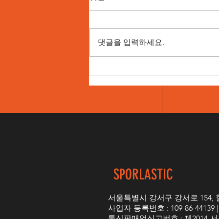
복에 중대한 효과
척추압박골절의 치료 목표는
70~90%의 회복 (개인차와 고령, 나
댓글을 입력하세요.
이, 컨디션 등 차이가 있습니다.) ​
하지만 병원의 치료는 40~50%에
그치는 경우가 많아, 충분한 효과
를 얻기 어려운 경우가 있습니다.
이는 병원 치료가 주로 증상 완화
에...
SPORLASTIC
서울특별시 강서구 강서로 154, 힐탑빌딩
사업자 등록번호 : 109-86-44139
통신판매업신고번호 : 제2014-서