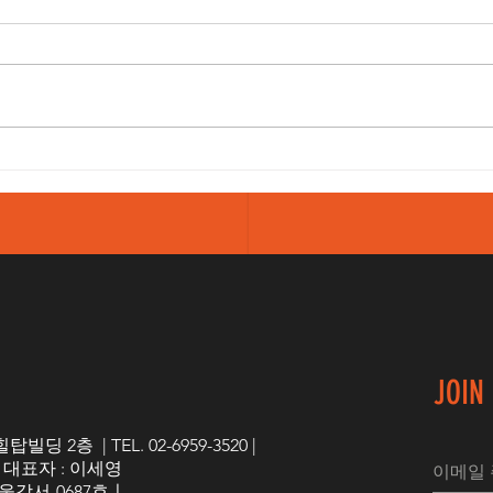
척추압박골절 후 척추후만증
척추
과 삶의 질
가 
JOIN
 2층 | TEL. 02-6959-3520 |
 | 대표자 : 이세영
울강서-0687호ㅣ