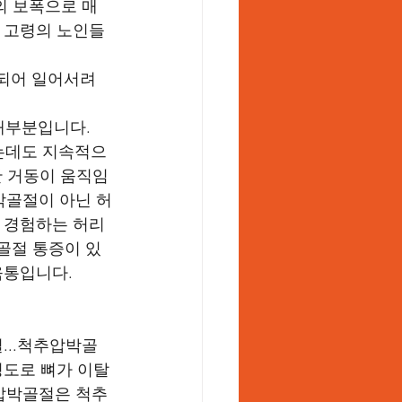
의 보폭으로 매
고 고령의 노인들
축되어 일어서려
대부분입니다. 
났는데도 지속적으
간 거동이 움직임
박골절이 아닌 허
도 경험하는 허리
골절 통증이 있
입니다.   
...척추압박골
정도로 뼈가 이탈
압박골절은 척추