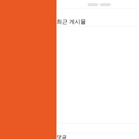
최근 게시물
스피노메드 척추압박골절 회
댓글