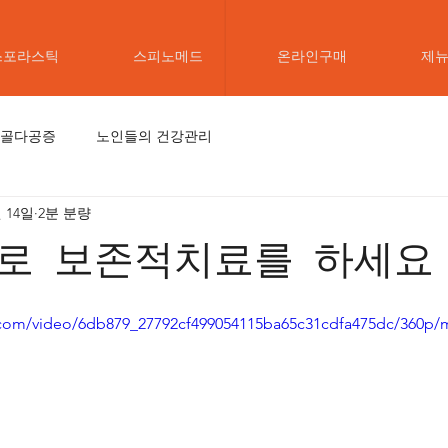
스포라스틱
스피노메드
온라인구매
제
골다공증
노인들의 건강관리
월 14일
2분 분량
로 보존적치료를 하세요
ic.com/video/6db879_27792cf499054115ba65c31cdfa475dc/360p/