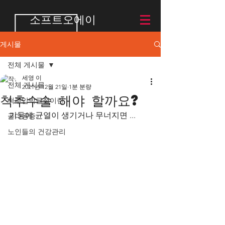
소프트오에이
게시물
전체 게시물
세영 이
전체 게시물
2021년 12월 21일
1분 분량
척추수술 해야 할까요?
척추압박골절이란
기둥에 균열이 생기거나 무너지면 ... 
골다공증
노인들의 건강관리