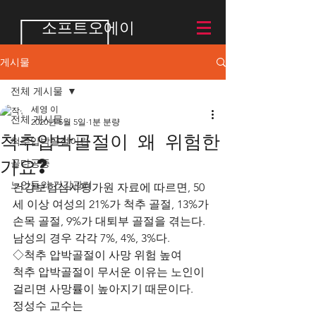
소프트오에이
게시물
전체 게시물
세영 이
전체 게시물
2020년 5월 5일
1분 분량
척추압박골절이 왜 위험한
척추압박골절이란
가요?
골다공증
노인들의 건강관리
건강보험심사평가원 자료에 따르면, 50
세 이상 여성의 21%가 척추 골절, 13%가 
손목 골절, 9%가 대퇴부 골절을 겪는다. 
남성의 경우 각각 7%, 4%, 3%다.
◇척추 압박골절이 사망 위험 높여
척추 압박골절이 무서운 이유는 노인이 
걸리면 사망률이 높아지기 때문이다. 
정성수 교수는 