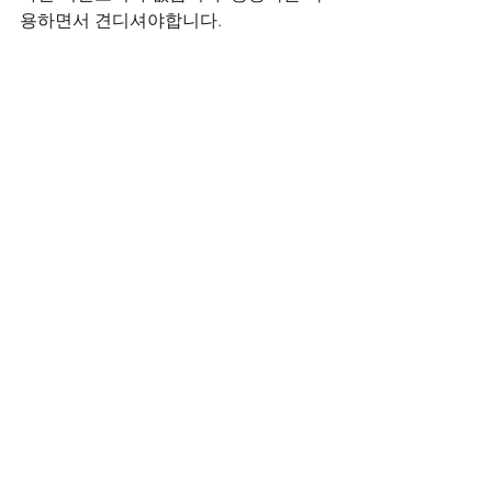
용하면서 견디셔야합니다.
가급적 활동을 허리와 몸통, 즉 척추의 움
직임을 제한하고 누워계셔야 합니다.
잠시 화장실을 가거나 식사때문에 일어
나더라도척추를 꼿꼿하게 세워야합니
다. 허리, 척추를 구부리는 동작을 해서
는 안됩니다.
세수나 머리를 감으려고 허리를 숙여서
도 안됩니다.
그렇게 최소 3개월은 시간이 지나야 합니
다.
시간이 걸리더라도 보존적치료를 하시
는 것이 좋습니다.
그렇게 해서 좋아지더라도 70~90대 어르