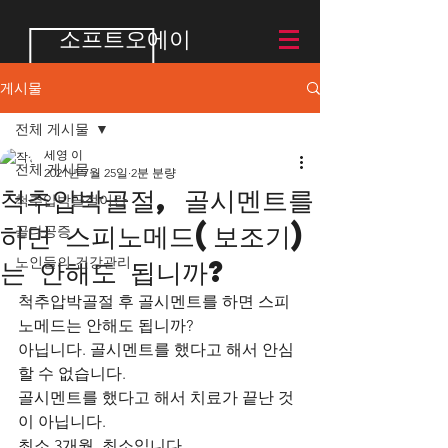
소프트오에이
게시물
전체 게시물
세영 이
전체 게시물
2021년 7월 25일
2분 분량
척추압박골절, 골시멘트를
척추압박골절이란
하면 스피노메드(보조기)
골다공증
는 안해도 됩니까?
노인들의 건강관리
척추압박골절 후 골시멘트를 하면 스피
노메드는 안해도 됩니까?
아닙니다. 골시멘트를 했다고 해서 안심
할 수 없습니다.
골시멘트를 했다고 해서 치료가 끝난 것
이 아닙니다.
최소 3개월, 최소입니다.