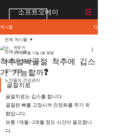
소프트오에이
게시물
전체 게시물
세영 이
전체 게시물
2021년 7월 12일
2분 분량
척추압박골절 척추에 깁스
척추압박골절이란
가 가능할까?
골다공증
노인들의 건강관리
골절치료 
골절치료는 깁스를 합니다.
골절된 뼈를 고정시켜 안정화를 주기 위
함입니다.
보통 1개월~2개월 정도 시간이 필요합니
다.