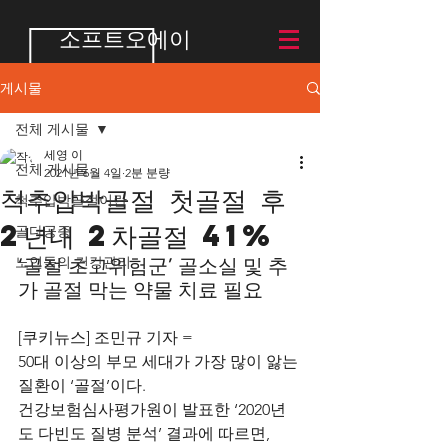
소프트오에이
게시물
전체 게시물
세영 이
전체 게시물
2021년 6월 4일
2분 분량
척추압박골절 첫골절 후
척추압박골절이란
2년내 2차골절 41%
골다공증
노인들의 건강관리
‘골절 초고위험군’ 골소실 및 추
가 골절 막는 약물 치료 필요
[쿠키뉴스] 조민규 기자 =
50대 이상의 부모 세대가 가장 많이 앓는 
질환이 ‘골절’이다. 
건강보험심사평가원이 발표한 ‘2020년
도 다빈도 질병 분석’ 결과에 따르면, 