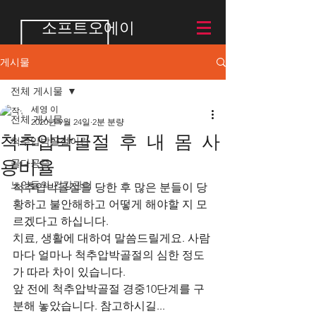
소프트오에이
게시물
전체 게시물
세영 이
전체 게시물
2020년 9월 24일
2분 분량
척추압박골절 후 내 몸 사
척추압박골절이란
용비율
골다공증
노인들의 건강관리
척추압박골절을 당한 후 많은 분들이 당
황하고 불안해하고 어떻게 해야할 지 모
르겠다고 하십니다.  
치료, 생활에 대하여 말씀드릴게요. 사람
마다 얼마나 척추압박골절의 심한 정도
가 따라 차이 있습니다. 
앞 전에 척추압박골절 경중10단계를 구
분해 놓았습니다. 참고하시길... 