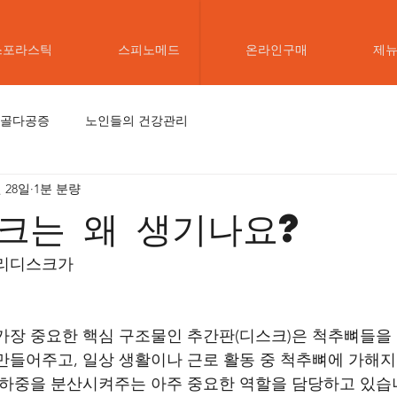
스포라스틱
스피노메드
온라인구매
제
골다공증
노인들의 건강관리
월 28일
1분 분량
크는 왜 생기나요?
허리디스크가
가장 중요한 핵심 구조물인 추간판(디스크)은 척추뼈들을
만들어주고, 일상 생활이나 근로 활동 중 척추뼈에 가해
 하중을 분산시켜주는 아주 중요한 역할을 담당하고 있습