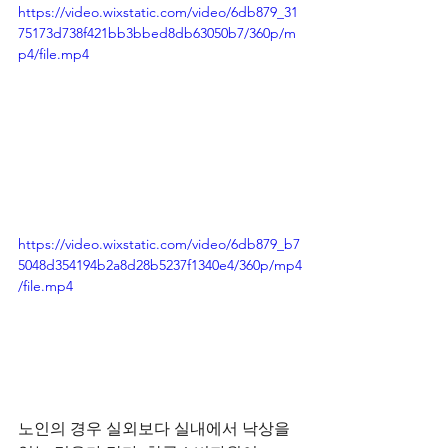
https://video.wixstatic.com/video/6db879_31
75173d738f421bb3bbed8db63050b7/360p/m
p4/file.mp4
https://video.wixstatic.com/video/6db879_b7
5048d354194b2a8d28b5237f1340e4/360p/mp4
/file.mp4
노인의 경우 실외보다 실내에서 낙상을 