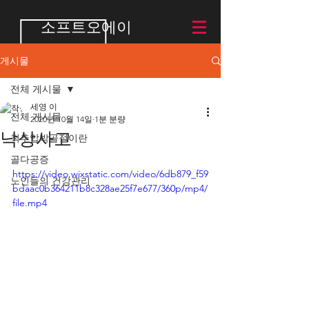
소프트오에이
게시물
전체 게시물
세영 이
전체 게시물
2020년 10월 14일
1분 분량
낙상사고
척추압박골절이란
골다공증
https://video.wixstatic.com/video/6db879_f59
노인들의 건강관리
bdaac0b364211b8c328ae25f7e677/360p/mp4/
file.mp4