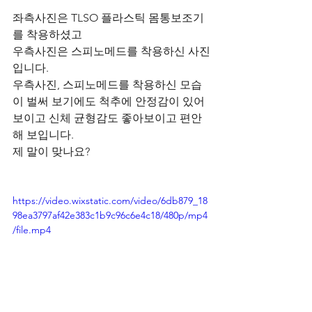
좌측사진은 TLSO 플라스틱 몸통보조기
를 착용하셨고
우측사진은 스피노메드를 착용하신 사진
입니다.
우측사진, 스피노메드를 착용하신 모습
이 벌써 보기에도 척추에 안정감이 있어
보이고 신체 균형감도 좋아보이고 편안
해 보입니다.
제 말이 맞나요?
https://video.wixstatic.com/video/6db879_18
98ea3797af42e383c1b9c96c6e4c18/480p/mp4
/file.mp4