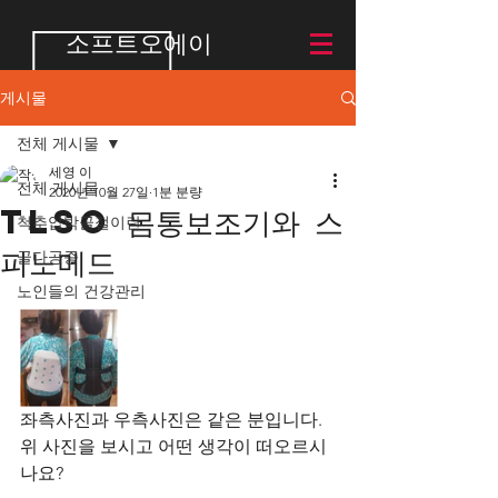
소프트오에이
게시물
전체 게시물
세영 이
전체 게시물
2020년 10월 27일
1분 분량
TLSO 몸통보조기와 스
척추압박골절이란
피노메드
골다공증
노인들의 건강관리
좌측사진과 우측사진은 같은 분입니다.
위 사진을 보시고 어떤 생각이 떠오르시
나요?